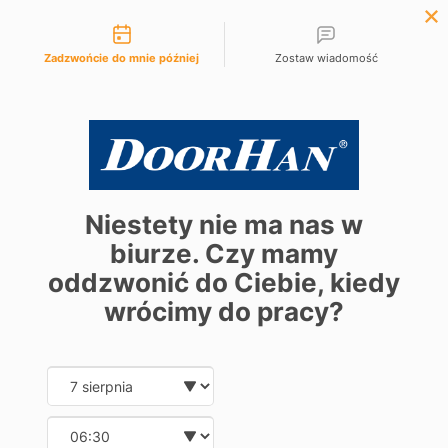
Możliwości kontaktu
+48 61 881 97 10
Zadzwońcie do mnie później
Zostaw wiadomość
Niestety nie ma nas w
biurze. Czy mamy
oddzwonić do Ciebie, kiedy
wrócimy do pracy?
Date and time slection for sch
Wybierz datę
Wybierz godzinę