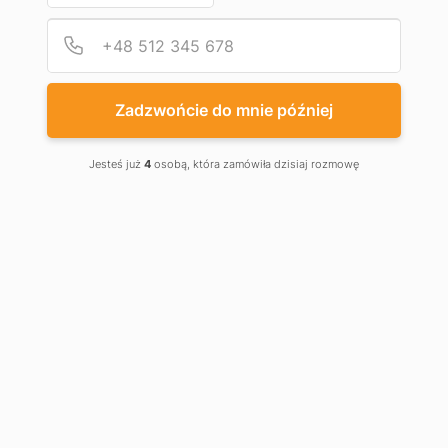
Podaj
Numer
Zadzwońcie do mnie później
Jesteś już
4
osobą, która zamówiła dzisiaj rozmowę
NAPĘDY DO BRAM
SKRZYDŁOWYCH