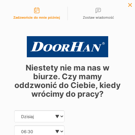
Możliwości kontaktu
+48 61 881 97 10
Zadzwońcie do mnie później
Zostaw wiadomość
Niestety nie ma nas w
biurze. Czy mamy
oddzwonić do Ciebie, kiedy
wrócimy do pracy?
Date and time slection for sch
Wybierz datę
Wybierz godzinę