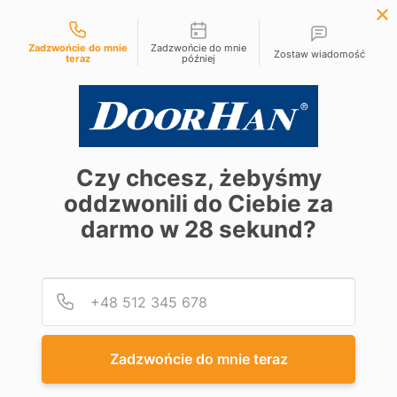
Możliwości kontaktu
+48 61 881 97 10
Zadzwońcie do mnie
Zadzwońcie do mnie
Zostaw wiadomość
teraz
później
Czy chcesz, żebyśmy
oddzwonili do Ciebie za
darmo w
28
sekund?
Podaj
Numer
Zadzwońcie do mnie teraz