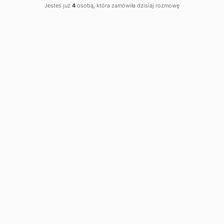
Jesteś już
4
osobą, która zamówiła dzisiaj rozmowę
SYSTEMY PRZEŁADUNKOWE
Tam gdzie konieczne jest maksymalne
wykorzystanie powierzchni magazynowych