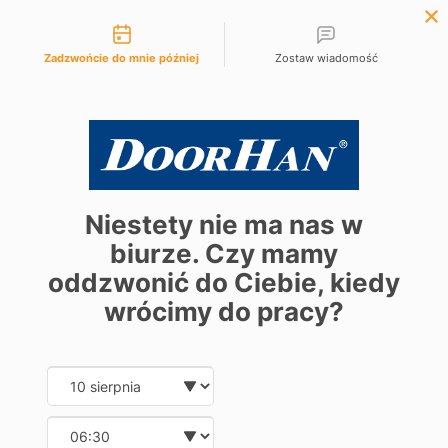
Możliwości kontaktu
+48 61 881 97 10
Zadzwońcie do mnie później
Zostaw wiadomość
Niestety nie ma nas w
biurze. Czy mamy
oddzwonić do Ciebie, kiedy
wrócimy do pracy?
Date and time slection for sch
Wybierz datę
Wybierz godzinę