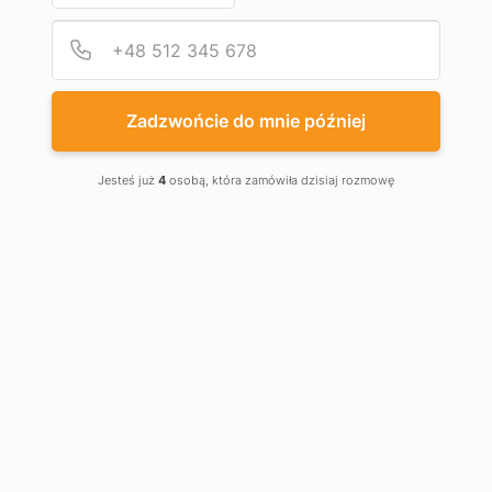
Podaj
Numer
Zadzwońcie do mnie później
Jesteś już
4
osobą, która zamówiła dzisiaj rozmowę
POMOSTY PRZEŁADUNKOWE
Tam gdzie potrzebny jest szybki załadunek i
wyładunek towaru