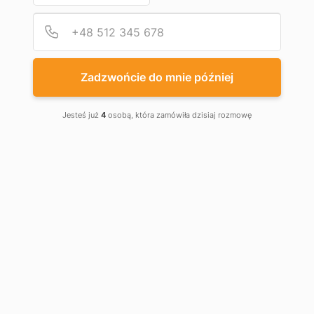
Podaj
Numer
Zadzwońcie do mnie później
Jesteś już
4
osobą, która zamówiła dzisiaj rozmowę
NAPĘDY I SIŁOWNIKI
Automatyczne napędy elektryczne DoorHan idealnie
nadają się do automatyzacji bram garażowych.