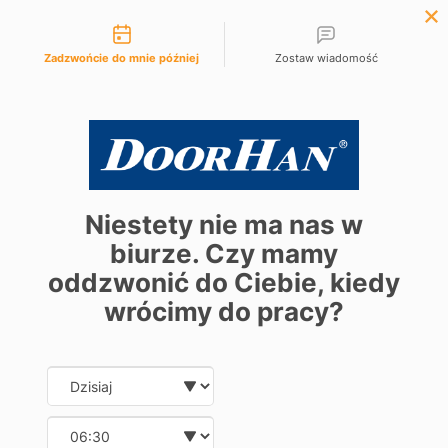
Możliwości kontaktu
+48 61 881 97 10
Zadzwońcie do mnie później
Zostaw wiadomość
Niestety nie ma nas w
biurze. Czy mamy
oddzwonić do Ciebie, kiedy
wrócimy do pracy?
Date and time slection for sch
Wybierz datę
Wybierz godzinę