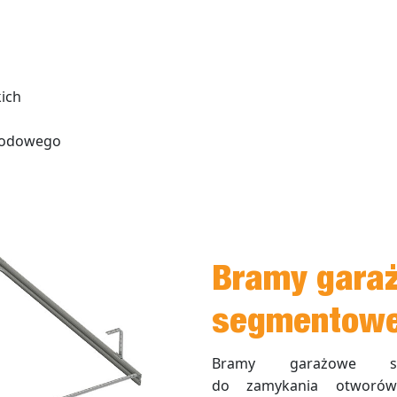
ich
hodowego
Bramy gara
segmentow
Bramy garażowe se
do zamykania otworów