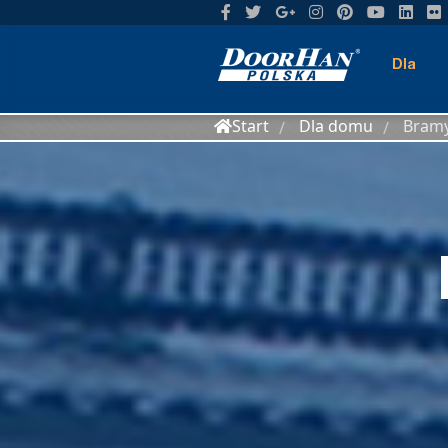
Dla
Start
Dla domu
Bram
/
/
domu