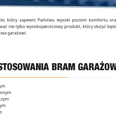
ór, który zapewni Państwu wysoki poziom komfortu ora
 nie tylko wysokojakościowy produkt, który służyć będzie
twa garażowi.
STOSOWANIA BRAM GARAŻO
nym
innym
czym
cym
o