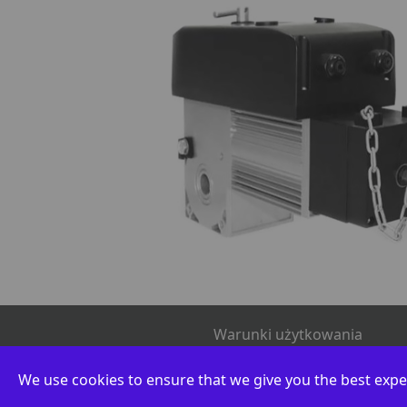
Warunki użytkowania
We use cookies to ensure that we give you the best expe