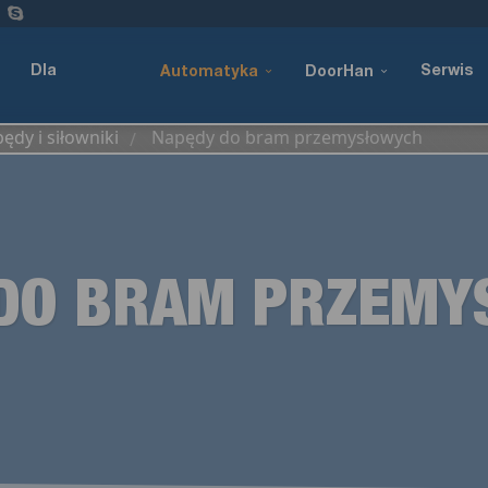
Dla
Serwis
Automatyka
DoorHan
ędy i siłowniki
Napędy do bram przemysłowych
/
przemysłu
DO BRAM PRZEM