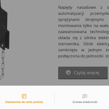
Napędy nasadowe z se
automatyzacji przemy
sprężynami skrętnymi
montowania tylko na wale
zaawansowana technologi
składa się z silnika ele
sterownika. Silnik elekt
zamknięte w jednym kor
podłączona do jednostki s
Czytaj więcej
liwości kontaktu
Zadzwońcie do mnie później
Zostaw wiadomość