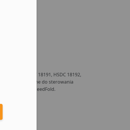
 BRAM
NYCH
HSDC 181900, HSDC 18191, HSDC 18192,
eduled call
) są przeznaczone do sterowania
ii SpeedRoll, SpeedFold.
elefonu w formacie E164