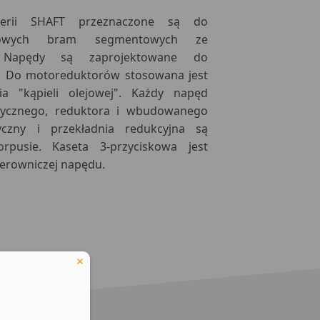
rii SHAFT przeznaczone są do
słowych bram segmentowych ze
. Napędy są zaprojektowane do
. Do motoreduktorów stosowana jest
a "kąpieli olejowej". Każdy napęd
ktrycznego, reduktora i wbudowanego
ryczny i przekładnia redukcyjna są
pusie. Kaseta 3-przyciskowa jest
terowniczej napędu.