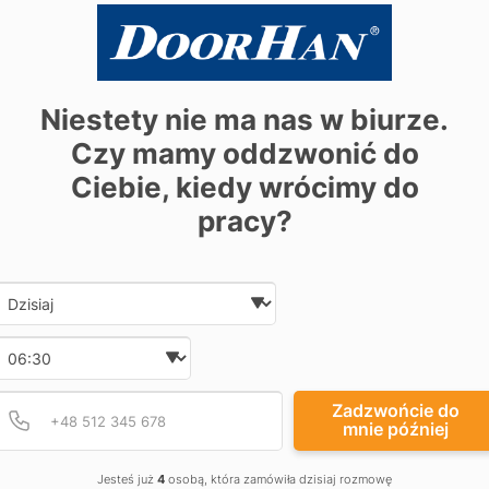
Niestety nie ma nas w biurze.
NAPĘDY DO
Czy mamy oddzwonić do
Ciebie, kiedy wrócimy do
SZYBKOBIEŻ
pracy?
Jednostki sterujące serii 
Date and time slection for sch
Wybierz datę
HSDC 18193, HSDC 18191 (N
bramami szybkobieżnymi ser
Wybierz godzinę
Podaj poprawny numer t
Numer telefonu
Czytaj więcej
Zadzwońcie do
mnie później
Jesteś już
4
osobą, która zamówiła dzisiaj rozmowę