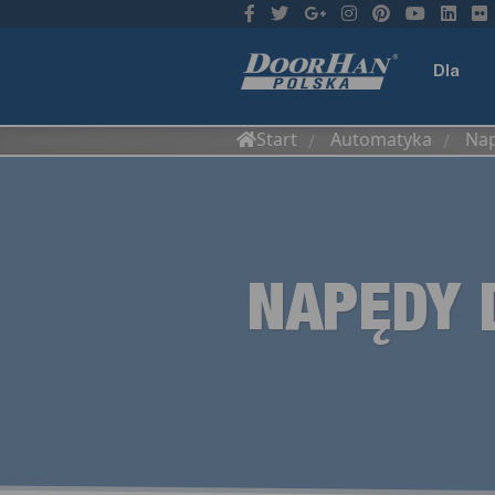
Dla
Start
Automatyka
Nap
/
/
domu
NAPĘDY 