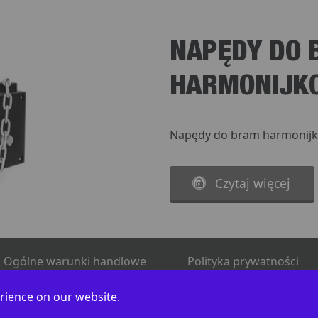
NAPĘDY DO
HARMONIJK
Napędy do bram harmonij
Czytaj więcej
Ogólne warunki handlowe
Polityka prywatności
rience on our website.
© 2009-2026 DOORHAN Polska. All Rights Reserved.