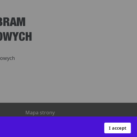
 BRAM
OWYCH
kowych
Mapa strony
I accept