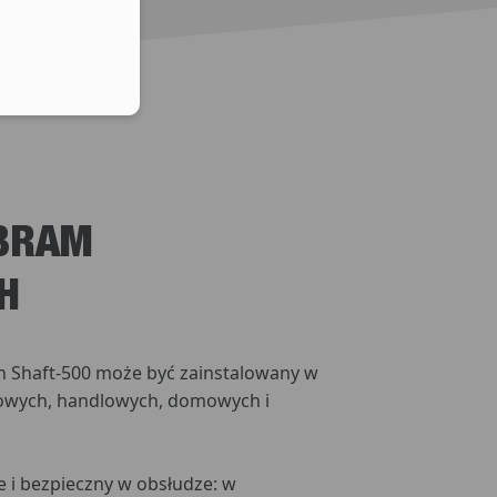
 BRAM
H
 Shaft-500 może być zainstalowany w
owych, handlowych, domowych i
e i bezpieczny w obsłudze: w