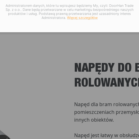
Administratorem danych, które tu wpisujesz będziemy My, czyli: DoorHan Trade
Sp. z o.o.. Dane będą przetwarzane w celu marketingu bezpośredniego naszych
produktów i usług. Podstawą prawną przetwarzania jest uzasadniony interes
Administratora.
Więcej szczegółów
NAPĘDY DO
ROLOWANYC
Napęd dla bram rolowanych
pomieszczeniach przemysł
innych obiektów.
Napęd jest łatwy w obsłudz