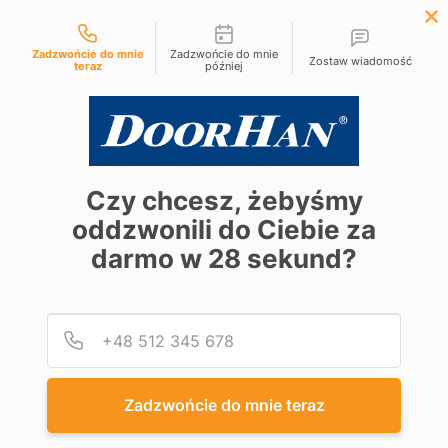
Możliwości kontaktu
+48 61 881 97 10
Zadzwońcie do mnie
Zadzwońcie do mnie
Zostaw wiadomość
teraz
później
Czy chcesz, żebyśmy
oddzwonili do Ciebie za
darmo w
28
sekund?
Podaj
Numer
Zadzwońcie do mnie teraz