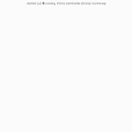
Jesteś już
6
osobą, która zamówiła dzisiaj rozmowę
NAPĘD DO
BRAMY
PRZESUWNEJ
SLIDING-
2100/1300