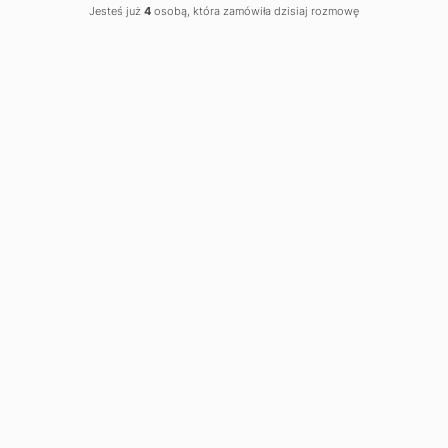
Jesteś już
4
osobą, która zamówiła dzisiaj rozmowę
BRAMA
PRZEMYSŁOWA
SEGMENTOWA
ISD02