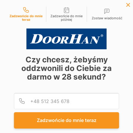
Możliwości kontaktu
+48 61 881 97 10
Zadzwońcie do mnie
Zadzwońcie do mnie
Zostaw wiadomość
teraz
później
Czy chcesz, żebyśmy
oddzwonili do Ciebie za
darmo w
28
sekund?
Podaj
Numer
Zadzwońcie do mnie teraz